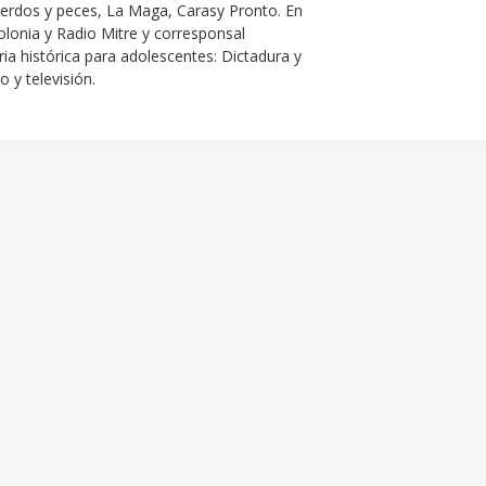
erdos y peces
,
La Maga
,
Caras
y
Pronto
. En
onia y Radio Mitre y corresponsal
a histórica para adolescentes: Dictadura y
o y televisión.