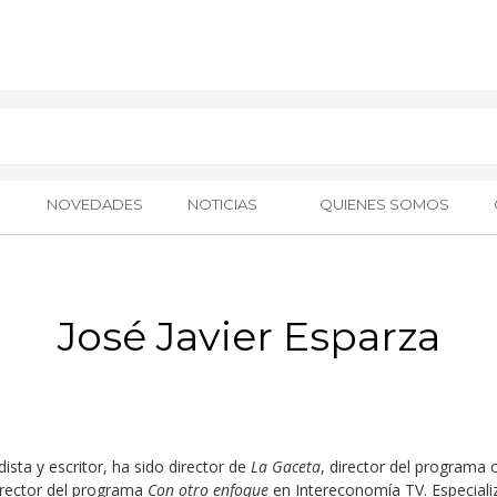
NOVEDADES
NOTICIAS
QUIENES SOMOS
José Javier Esparza
dista y escritor, ha sido director de
La Gaceta
, director del
programa
c
director del programa
Con otro enfoque
en Intere
conomía TV. Especializ