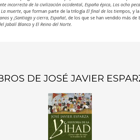
te incorrecta de la civilización occidental
,
España épica
,
Los ocho peca
y
La muerte
, que forman parte de la trilogía
El final de los tiem
pos, y la
ianos
y
¡Santiago y cierra, España!
,
de los que se han vendido más de 
del Jabalí Blanco
y
El Reino del Norte
.
BROS DE JOSÉ JAVIER ESPA