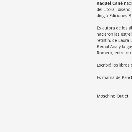
Raquel Cané
naci
del Litoral, diseñó
dirigió Ediciones B
Es autora de los á
nacieron las estrel
retintín, de Laur
Bernal Ana y la ga
Romero, entre otr
Escribió los libro
Es mamá de Panch
Moschino Outlet