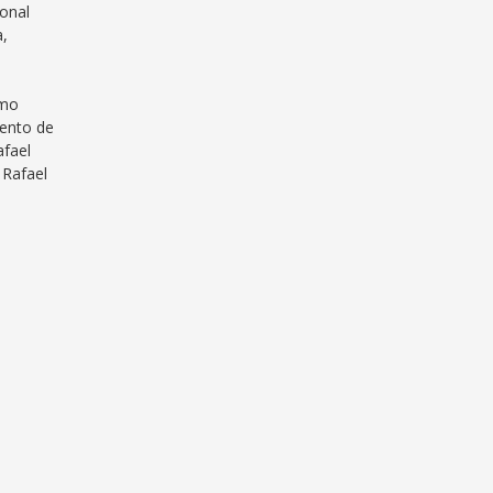
ional
a,
ómo
uento de
afael
 Rafael