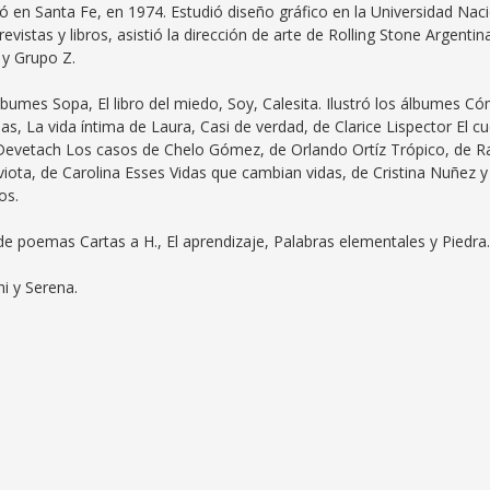
ó en Santa Fe, en 1974. Estudió diseño gráfico en la Universidad Nac
 revistas y libros, asistió la dirección de arte de Rolling Stone Argentin
 y Grupo Z.
lbumes Sopa, El libro del miedo, Soy, Calesita. Ilustró los álbumes C
las, La vida íntima de Laura, Casi de verdad, de Clarice Lispector El c
a Devetach Los casos de Chelo Gómez, de Orlando Ortíz Trópico, de R
viota, de Carolina Esses Vidas que cambian vidas, de Cristina Nuñez y
os.
s de poemas Cartas a H., El aprendizaje, Palabras elementales y Piedra.
i y Serena.