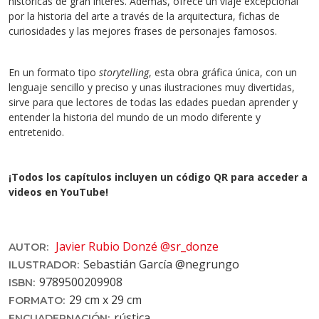
históricas de gran interés. Además, ofrece un viaje excepcional
por la historia del arte a través de la arquitectura, fichas de
curiosidades y las mejores frases de personajes famosos.
En un formato tipo
storytelling
, esta obra gráfica única, con un
lenguaje sencillo y preciso y unas ilustraciones muy divertidas,
sirve para que lectores de todas las edades puedan aprender y
entender la historia del mundo de un modo diferente y
entretenido.
¡Todos los capítulos incluyen un código QR para acceder a
videos en YouTube!
Javier Rubio Donzé @sr_donze
AUTOR:
Sebastián García @negrungo
ILUSTRADOR:
9789500209908
ISBN:
29 cm x 29 cm
FORMATO:
rústica
ENCUADERNACIÓN: