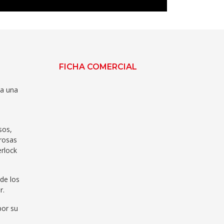
FICHA COMERCIAL
 a una
sos,
rosas
erlock
de los
r.
por su