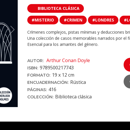
BIBLIOTECA CLÁSICA
#MISTERIO
#CRIMEN
#LONDRES
#L
Next
Crímenes complejos, pistas mínimas y deducciones bril
Una colección de casos memorables narrados por el fi
Esencial para los amantes del género.
Arthur Conan Doyle
AUTOR:
9789500217743
ISBN:
19 x 12 cm
FORMATO:
Rústica
ENCUADERNACIÓN:
416
PÁGINAS:
Biblioteca clásica
COLECCIÓN: