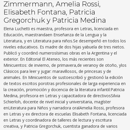
Zimmermann, Amelia Rossi,
Elisabeth Fontana, Patricia
Gregorchuk y Patricia Medina
Elena
Luchetti
e
s maestra, profesora en Letras,
l
icenciada en
Educación, maestranda
en Enseñanza de la Lengua y la
Literatura, y en Literatura para niños.
Se desempeñó en todos los
niveles educativos
. Es madre de dos hijas y
abuela de tres nietos
.
Publicó y coordinó numerosísimas obras
en
la Argentina y el
exterior. En Editorial El Ateneo, los más recientes son
Minicuentos
:
de
invierno
,
de primavera
,
de
verano
y
de
otoño
,
y
los
Clásicos para leer y jugar
:
maravillosos
,
de princesas
y
de
animales
. En
Minicuentos de
susto
escribió y
gestionó la edición
de textos escritos po
r
otras
profesionales de larga experiencia en
la creación, promoción y docencia de la
literatura infantil:
Patricia
Medina
,
profesora en Letras y c
apacitadora de directivos
Silvia
Schierloh
,
docente de nivel inicial y universitaria, magíster
en
Literatura para Niños y narradora oral
Amelia Rossi
, profesora
en Letras y ex directora de escuelas
Elisabeth Fontana
,
licenciada
en Letras
y
coordinadora de talleres de lectura y escritura
creativa
, y
Patricia
Gregorchuk
, cuentista ganadora de varios